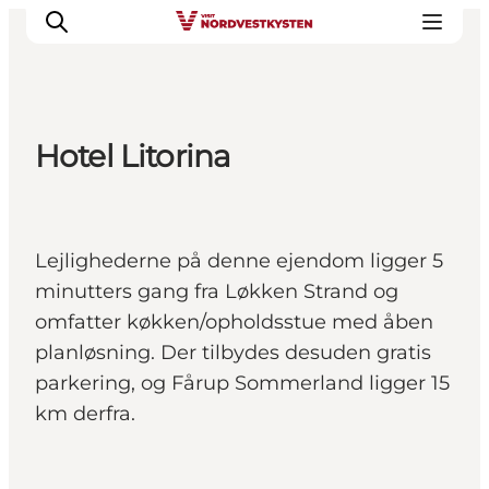
Hotel Litorina
Feriesteder
Inspiration
Handicapvenlig ferie
Lejlighederne på denne ejendom ligger 5
Events
minutters gang fra Løkken Strand og
Overnatning
omfatter køkken/opholdsstue med åben
Planlæg din ferie
planløsning. Der tilbydes desuden gratis
parkering, og Fårup Sommerland ligger 15
km derfra.