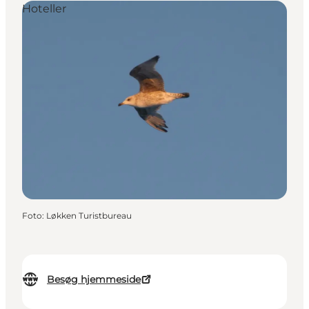
Hoteller
Foto
:
Løkken Turistbureau
Besøg hjemmeside