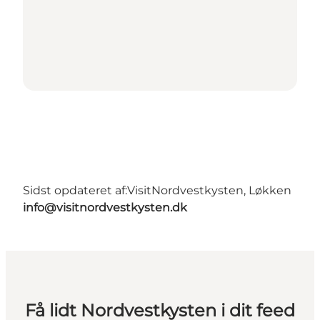
Sidst opdateret af:
VisitNordvestkysten, Løkken
info@visitnordvestkysten.dk
Få lidt Nordvestkysten i dit feed