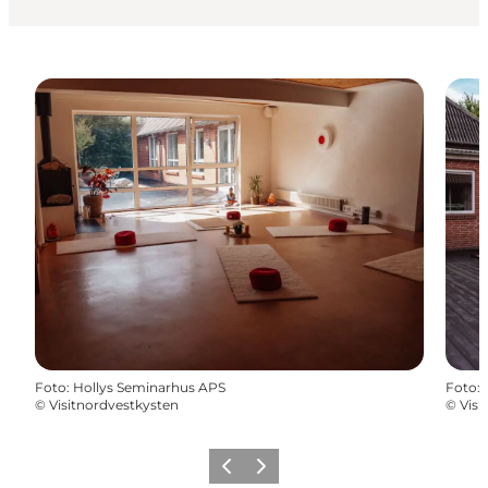
Foto
:
Hollys Seminarhus APS
Foto
:
©
Visitnordvestkysten
©
Visi
Forrige
Næste