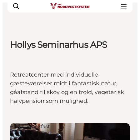
Hollys Seminarhus APS
Feriesteder
Inspiration
Handicapvenlig ferie
Retreatcenter med individuelle
Events
gæsteværelser midt i fantastisk natur,
Overnatning
gåafstand til skov og en trold, vegetarisk
Planlæg din ferie
halvpension som mulighed.
Bed & Breakfast