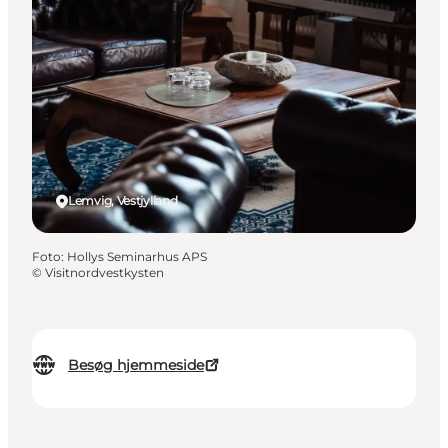
Lemvig, Vestjylland
Foto
:
Hollys Seminarhus APS
©
Visitnordvestkysten
Besøg hjemmeside