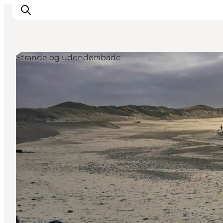
Strande og udendørsbade
Feriesteder
Inspiration
Handicapvenlig ferie
Events
Overnatning
Planlæg din ferie