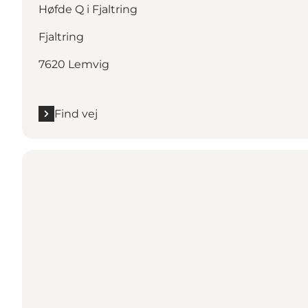
Høfde Q i Fjaltring
Fjaltring
7620 Lemvig
Find vej