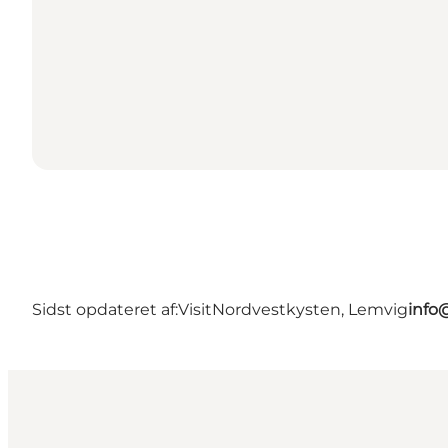
Sidst opdateret af:
VisitNordvestkysten, Lemvig
info