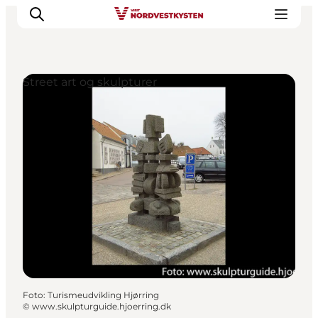
Street art og skulpturer
Feriesteder
Inspiration
Handicapvenlig ferie
Events
Overnatning
Planlæg din ferie
Foto
:
Turismeudvikling Hjørring
©
www.skulpturguide.hjoerring.dk