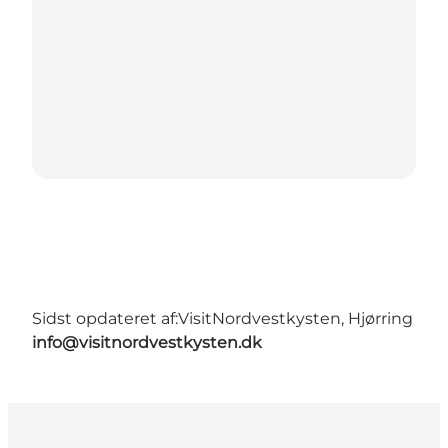
Sidst opdateret af:
VisitNordvestkysten, Hjørring
info@visitnordvestkysten.dk