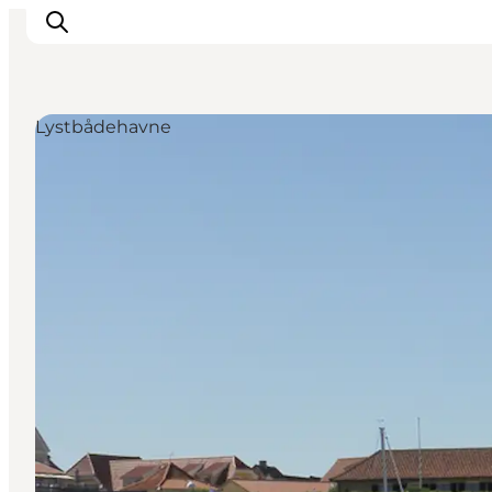
Lystbådehavne
Feriesteder
Inspiration
Handicapvenlig ferie
Events
Overnatning
Planlæg din ferie