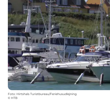
Foto
:
Hirtshals Turistbureau/Feriehusudlejning
©
HTB