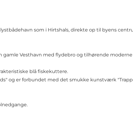
 lystbådehavn som i Hirtshals, direkte op til byens cen
n gamle Vesthavn med flydebro og tilhørende moderne se
teristiske blå fiskekuttere.
Plads" og er forbundet med det smukke kunstværk "Trap
olnedgange.