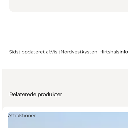
Sidst opdateret af:
VisitNordvestkysten, Hirtshals
inf
Relaterede produkter
Attraktioner