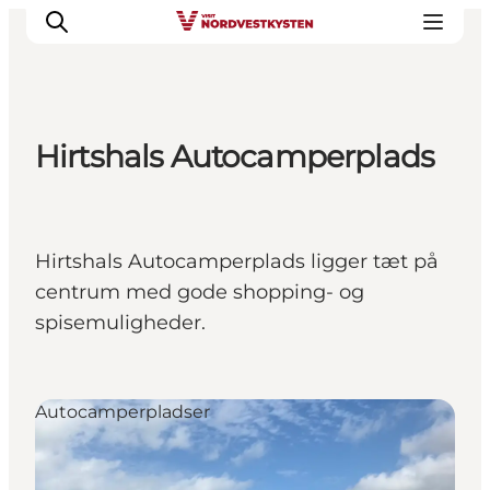
Hirtshals Autocamperplads
Feriesteder
Inspiration
Handicapvenlig ferie
Hirtshals Autocamperplads ligger tæt på
Events
centrum med gode shopping- og
Overnatning
spisemuligheder.
Planlæg din ferie
Autocamperpladser