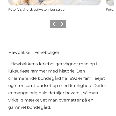
Foto
:
VisitNordvestkysten, Lønstrup
Foto
:
Forrige
Næste
Hawbakken Ferieboliger
I Hawbakkens ferieboliger vågner man op i
luksuriøse rammer med historie. Den
charmerende bondegård fra 1892 er familieejet
og nænsomt pudset op med kærlighed. Derfor
er mange originale detaljer bevaret, så man
virkelig mærker, at man overnatter på en
gammel bondegård.