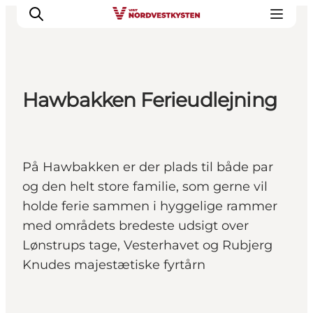
Hawbakken Ferieudlejning
Feriesteder
Inspiration
Handicapvenlig ferie
På Hawbakken er der plads til både par
Events
og den helt store familie, som gerne vil
Overnatning
holde ferie sammen i hyggelige rammer
Planlæg din ferie
med områdets bredeste udsigt over
Lønstrups tage, Vesterhavet og Rubjerg
Knudes majestætiske fyrtårn