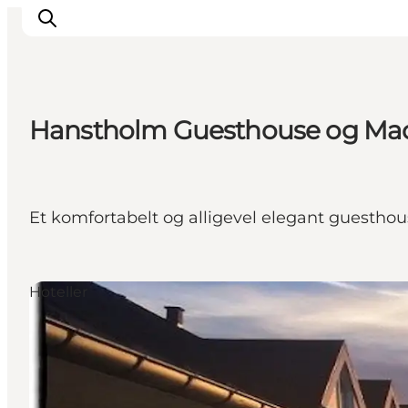
Hanstholm Guesthouse og Ma
Feriesteder
Inspiration
Handicapvenlig ferie
Et komfortabelt og alligevel elegant guestho
Events
Overnatning
Planlæg din ferie
Hoteller