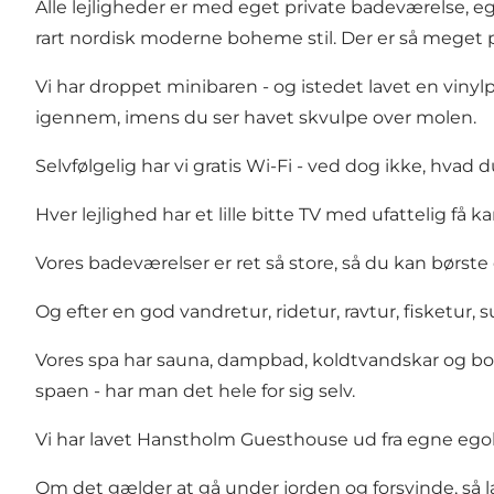
Alle lejligheder er med eget private badeværelse, e
rart nordisk moderne boheme stil. Der er så meget pla
Vi har droppet minibaren - og istedet lavet en vinylp
igennem, imens du ser havet skvulpe over molen.
Selvfølgelig har vi gratis Wi-Fi - ved dog ikke, hvad d
Hver lejlighed har et lille bitte TV med ufattelig få ka
Vores badeværelser er ret så store, så du kan børste
Og efter en god vandretur, ridetur, ravtur, fisketur, 
Vores spa har sauna, dampbad, koldtvandskar og bo
spaen - har man det hele for sig selv.
Vi har lavet Hanstholm Guesthouse ud fra egne ego
Om det gælder at gå under jorden og forsvinde, så la