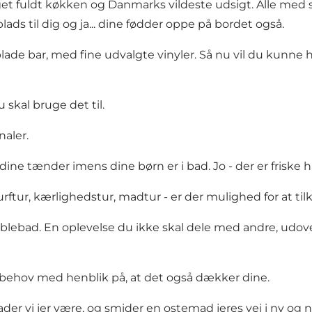
get fuldt køkken og Danmarks vildeste udsigt. Alle med s
ds til dig og ja... dine fødder oppe på bordet også.
lade bar, med fine udvalgte vinyler. Så nu vil du kunne hø
u skal bruge det til.
naler.
 dine tænder imens dine børn er i bad. Jo - der er friske
surftur, kærlighedstur, madtur - er der mulighed for at til
blebad. En oplevelse du ikke skal dele med andre, udov
behov med henblik på, at det også dækker dine.
der vi jer være, og smider en ostemad jeres vej i ny og 