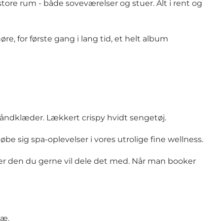
tore rum - både soveværelser og stuer. Alt i rent og
re, for første gang i lang tid, et helt album
 håndklæder. Lækkert crispy hvidt sengetøj.
købe sig spa-oplevelser i vores utrolige fine wellness.
er den du gerne vil dele det med. Når man booker
næ.