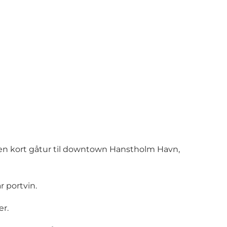
 en kort gåtur til downtown Hanstholm Havn,
 portvin.
er.