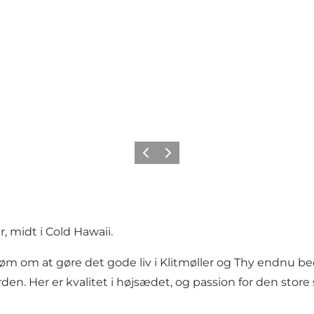
Forrige
Næste
r
, midt i
Cold Hawaii
.
røm om at gøre det gode liv i Klitmøller og Thy endnu 
erden. Her er kvalitet i højsædet, og passion for den store