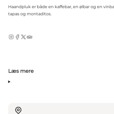
Haandpluk er både en kaffebar, en ølbar og en vin
tapas og montaditos.
Instagram
Facebook
Twitter
TripAdvisor
Læs mere