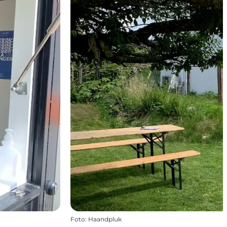
Foto
:
Haandpluk