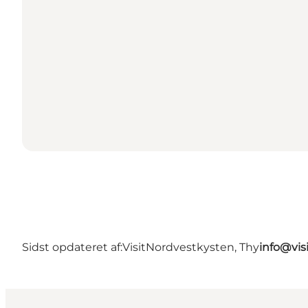
Sidst opdateret af:
VisitNordvestkysten, Thy
info@vis