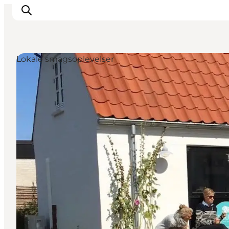
Lokale smagsoplevelser
Feriesteder
Inspiration
Handicapvenlig ferie
Events
Overnatning
Planlæg din ferie