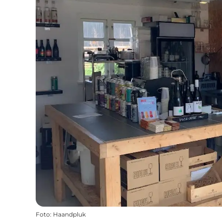
Foto
:
Haandpluk