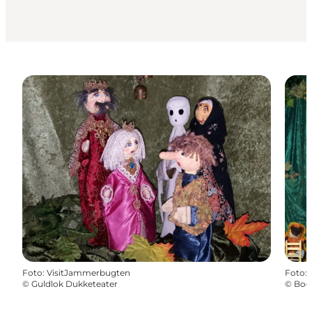
Foto
:
VisitJammerbugten
Foto
:
©
Guldlok Dukketeater
©
Bodi