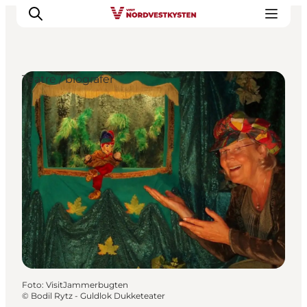
Teatre / biografer
Feriesteder
Inspiration
Handicapvenlig ferie
Events
Overnatning
Planlæg din ferie
Foto
:
VisitJammerbugten
©
Bodil Rytz - Guldlok Dukketeater