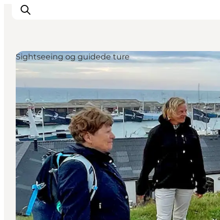
Sightseeing og guidede ture
Feriesteder
Inspiration
Handicapvenlig ferie
Events
Overnatning
Planlæg din ferie