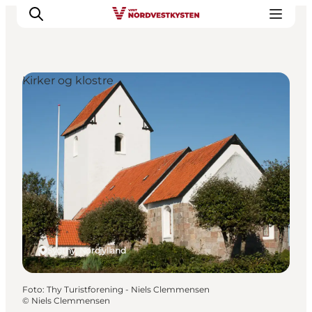
Kirker og klostre
Feriesteder
Inspiration
Handicapvenlig ferie
Events
Overnatning
Planlæg din ferie
Sydthy, Nordjylland
Foto
:
Thy Turistforening - Niels Clemmensen
©
Niels Clemmensen