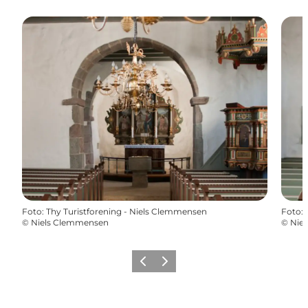
Foto
:
Thy Turistforening - Niels Clemmensen
Foto
:
©
Niels Clemmensen
©
Nie
Forrige
Næste