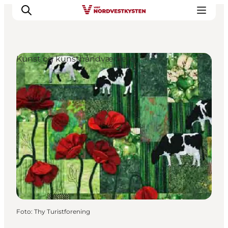
Kunst og kunsthåndværkere
Feriesteder
Inspiration
Handicapvenlig ferie
Events
Overnatning
Planlæg din ferie
Foto
:
Thy Turistforening