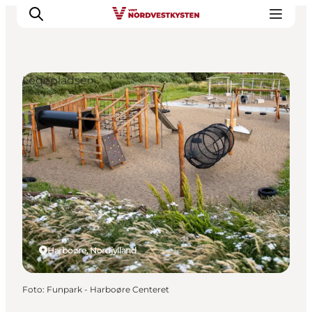
Legepladser
Feriesteder
Inspiration
Handicapvenlig ferie
Events
Overnatning
Planlæg din ferie
Harboøre, Nordjylland
Foto
:
Funpark - Harboøre Centeret