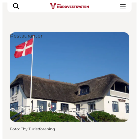
Restauranter
Feriesteder
Inspiration
Handicapvenlig ferie
Events
Overnatning
Planlæg din ferie
Foto
:
Thy Turistforening