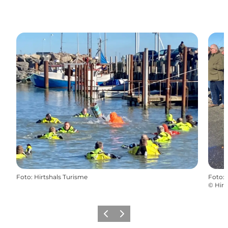
Foto
:
Hirtshals Turisme
Foto
:
©
Hirt
Forrige
Næste