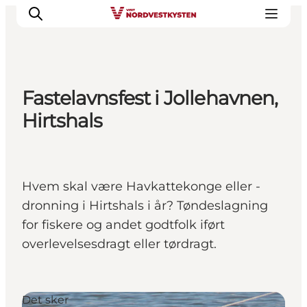
Fastelavnsfest i Jollehavnen,
Feriesteder
Hirtshals
Inspiration
Handicapvenlig ferie
Events
Hvem skal være Havkattekonge eller -
Overnatning
dronning i Hirtshals i år? Tøndeslagning
Planlæg din ferie
for fiskere og andet godtfolk iført
overlevelsesdragt eller tørdragt.
Det sker