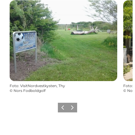
Foto
:
VisitNordvestkysten, Thy
Foto
:
©
Nors Fodboldgolf
©
Nor
Forrige
Næste