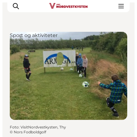
Sport og aktiviteter
Feriesteder
Inspiration
Handicapvenlig ferie
Events
Overnatning
Planlæg din ferie
Foto
:
VisitNordvestkysten, Thy
©
Nors Fodboldgolf