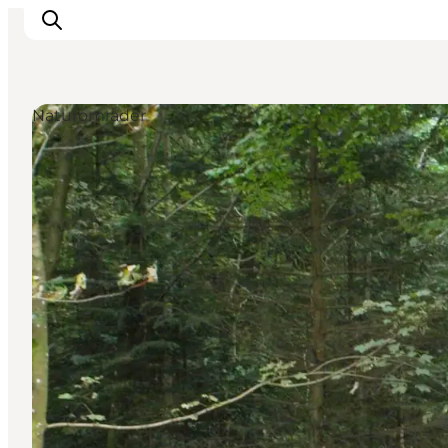
Naturområder
Feriesteder
Inspiration
Handicapvenlig ferie
Events
Overnatning
Planlæg din ferie