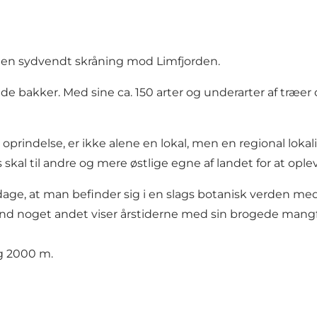
å en sydvendt skråning mod Limfjorden.
e bakker. Med sine ca. 150 arter og underarter af træer 
rindelse, er ikke alene en lokal, men en regional lokali
skal til andre og mere østlige egne af landet for at ople
pdage, at man befinder sig i en slags botanisk verden 
nd noget andet viser årstiderne med sin brogede mang
og 2000 m.