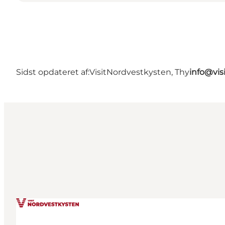
Sidst opdateret af:
VisitNordvestkysten, Thy
info@vis