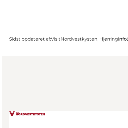
Sidst opdateret af:
VisitNordvestkysten, Hjørring
info