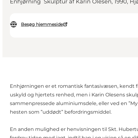
Énhjørning Skulptur af Karin Olesen, 1990, Hj
Besøg hjemmeside
Enhjørningen er et romantisk fantasivæsen, kendt fr
uskyld og hjertets renhed, men i Karin Olesens sku
sammenpressede aluminiumsdele, eller ved en ”My Litt
hesten som ”uddødt” befordringsmiddel.
En anden mulighed er henvisningen til Skt. Hubertu
fordrev tiden med jagt, indtil han i en vision så en