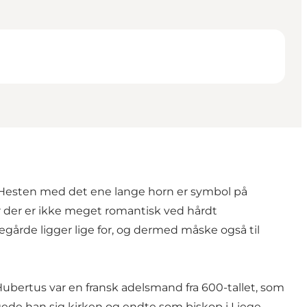
m. Hesten med det ene lange horn er symbol på
r der er ikke meget romantisk ved hårdt
egårde ligger lige for, og dermed måske også til
ubertus var en fransk adelsmand fra 600-tallet, som
igede han sig kirken og endte som biskop i Liege,