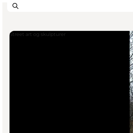
Street art og skulpturer
Feriesteder
Inspiration
Handicapvenlig ferie
Events
Overnatning
Planlæg din ferie