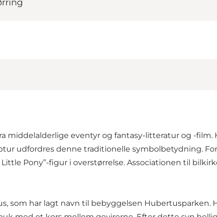
ørring
a middelalderlige eventyr og fantasy-litteratur og -fil
lptur udfordres denne traditionelle symbolbetydning. Fo
le Pony”-figur i overstørrelse. Associationen til bilkirk
s, som har lagt navn til bebyggelsen Hubertusparken. H
 råbuk med et kors mellem gevirerne. Efter dette syn hell