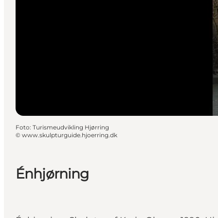
Foto
:
Turismeudvikling Hjørring
©
www.skulpturguide.hjoerring.dk
Énhjørning