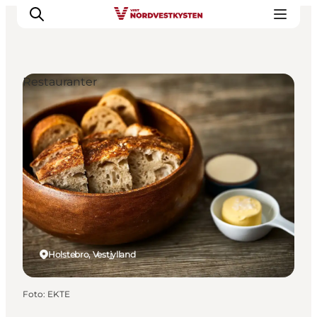
Restauranter
Feriesteder
Inspiration
Handicapvenlig ferie
Events
Overnatning
Planlæg din ferie
Holstebro, Vestjylland
Foto
:
EKTE