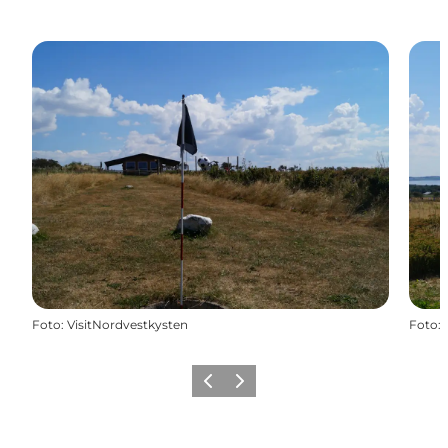
Foto
:
VisitNordvestkysten
Foto
:
Forrige
Næste