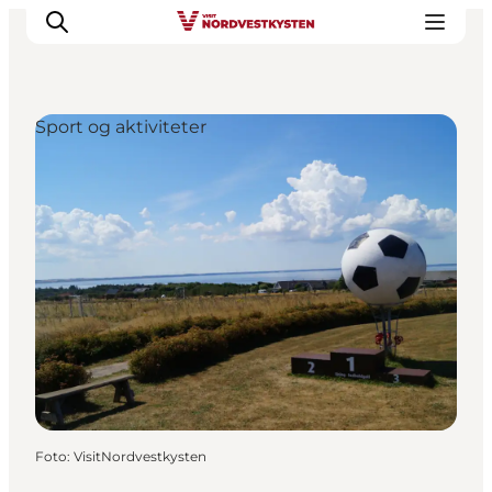
Sport og aktiviteter
Feriesteder
Inspiration
Handicapvenlig ferie
Events
Overnatning
Planlæg din ferie
Foto
:
VisitNordvestkysten