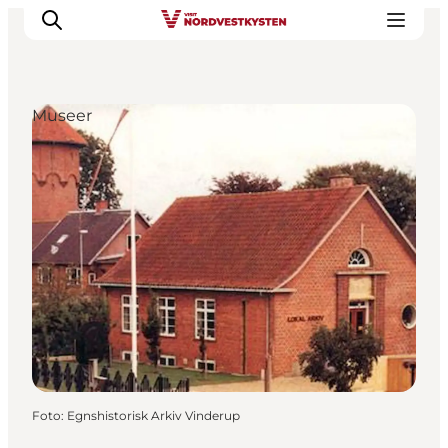
Museer
Feriesteder
Inspiration
Handicapvenlig ferie
Events
Overnatning
Planlæg din ferie
Foto
:
Egnshistorisk Arkiv Vinderup