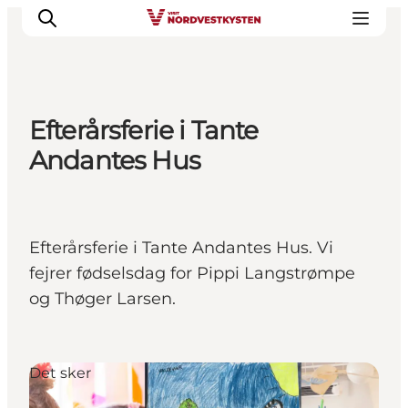
Efterårsferie i Tante
Feriesteder
Andantes Hus
Inspiration
Handicapvenlig ferie
Events
Efterårsferie i Tante Andantes Hus. Vi
Overnatning
fejrer fødselsdag for Pippi Langstrømpe
Planlæg din ferie
og Thøger Larsen.
Det sker