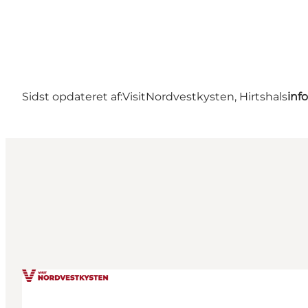
Sidst opdateret af:
VisitNordvestkysten, Hirtshals
inf