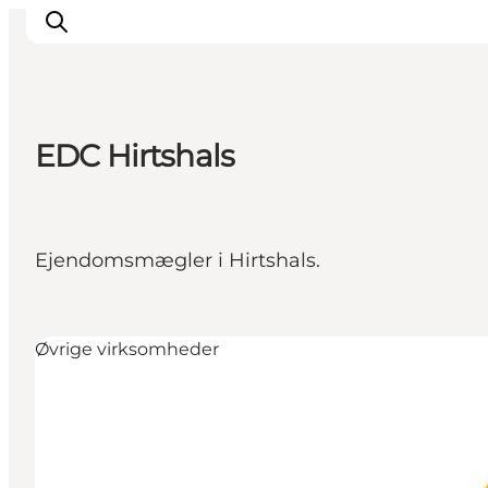
EDC Hirtshals
Feriesteder
Inspiration
Handicapvenlig ferie
Ejendomsmægler i Hirtshals.
Events
Overnatning
Planlæg din ferie
Øvrige virksomheder