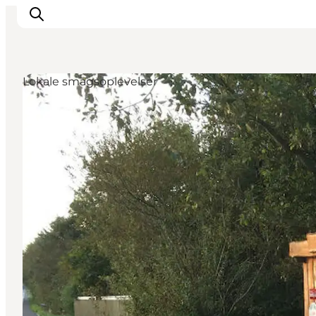
Lokale smagsoplevelser
Feriesteder
Inspiration
Handicapvenlig ferie
Events
Overnatning
Planlæg din ferie