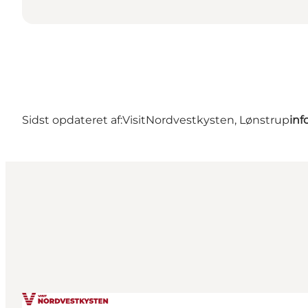
Sidst opdateret af:
VisitNordvestkysten, Lønstrup
inf