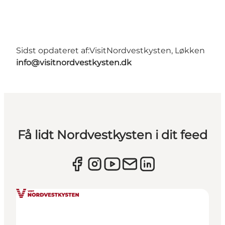
Sidst opdateret af:
VisitNordvestkysten, Løkken
info@visitnordvestkysten.dk
Få lidt Nordvestkysten i dit feed