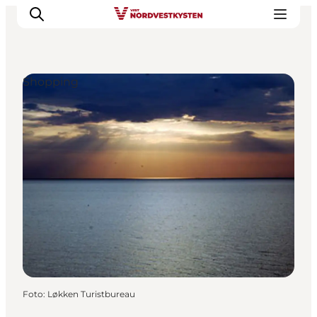
Shopping
Feriesteder
Inspiration
Handicapvenlig ferie
Events
Overnatning
Planlæg din ferie
Foto
:
Løkken Turistbureau