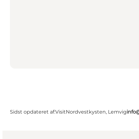
Sidst opdateret af:
VisitNordvestkysten, Lemvig
info