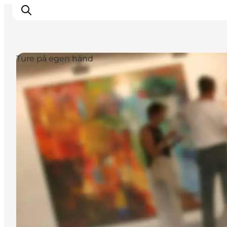
Ture på egen hånd
Feriesteder
Inspiration
Handicapvenlig ferie
Events
Overnatning
Planlæg din ferie