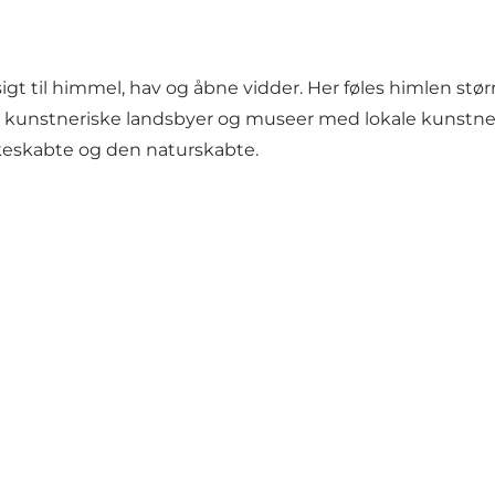
gt til himmel, hav og åbne vidder. Her føles himlen størr
er kunstneriske landsbyer og museer med lokale kunstner
skeskabte og den naturskabte.