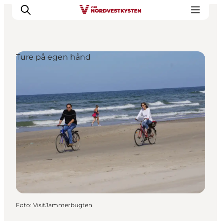
Ture på egen hånd
Feriesteder
Inspiration
Handicapvenlig ferie
Events
Overnatning
Planlæg din ferie
Foto
:
VisitJammerbugten