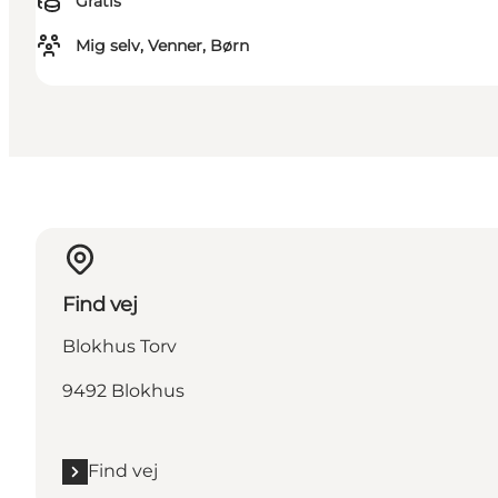
Gratis
Mig selv, Venner, Børn
Find vej
Blokhus Torv
9492 Blokhus
Find vej