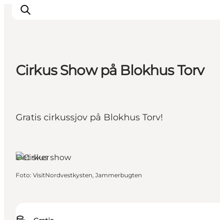
Cirkus Show på Blokhus Torv
Feriesteder
Inspiration
Handicapvenlig ferie
Gratis cirkussjov på Blokhus Torv!
Events
Overnatning
Blokhus,
Nordjylland
Planlæg din ferie
Det sker
Foto
:
VisitNordvestkysten, Jammerbugten