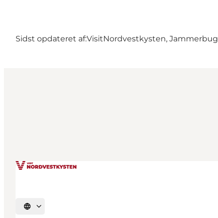
Sidst opdateret af:
VisitNordvestkysten, Jammerbu
Vælg sprog