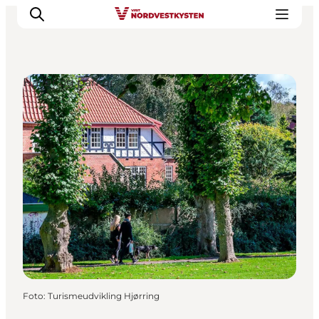
Haver og parker
Feriesteder
Inspiration
Handicapvenlig ferie
Events
Overnatning
Planlæg din ferie
Foto
:
Turismeudvikling Hjørring