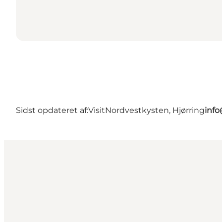
Sidst opdateret af:
VisitNordvestkysten, Hjørring
info