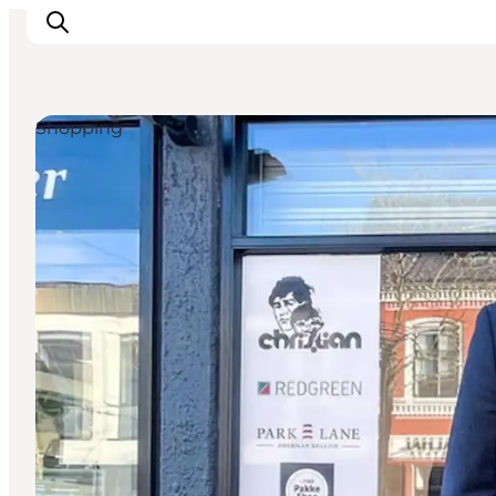
Shopping
Feriesteder
Inspiration
Handicapvenlig ferie
Events
Overnatning
Planlæg din ferie