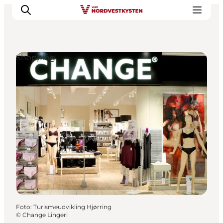
Shopping
Feriesteder
Inspiration
Handicapvenlig ferie
Events
Overnatning
Planlæg din ferie
Foto
:
Turismeudvikling Hjørring
©
Change Lingeri