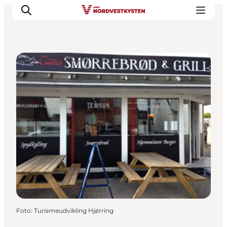
Lokale smagsoplevelser
Feriesteder
Inspiration
Handicapvenlig ferie
Events
Overnatning
Planlæg din ferie
Foto
:
Turismeudvikling Hjørring