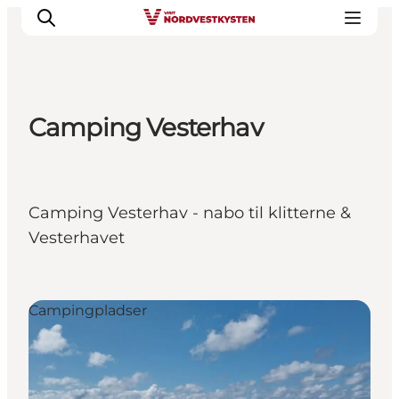
Camping Vesterhav
Feriesteder
Inspiration
Handicapvenlig ferie
Camping Vesterhav - nabo til klitterne &
Events
Vesterhavet
Overnatning
Planlæg din ferie
Campingpladser