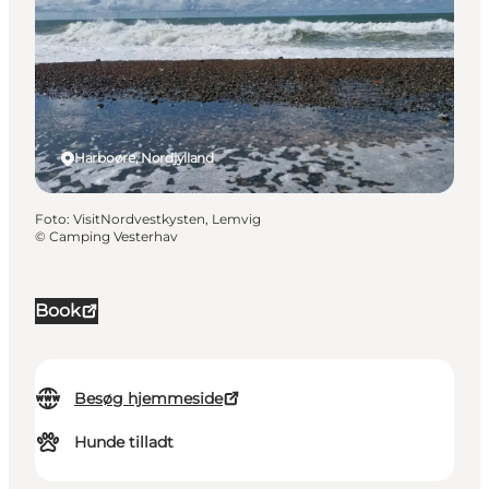
Harboøre, Nordjylland
Foto
:
VisitNordvestkysten, Lemvig
©
Camping Vesterhav
Book
Besøg hjemmeside
Hunde tilladt