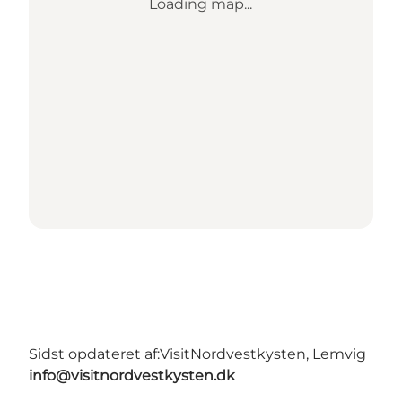
Loading map...
Sidst opdateret af:
VisitNordvestkysten, Lemvig
info@visitnordvestkysten.dk