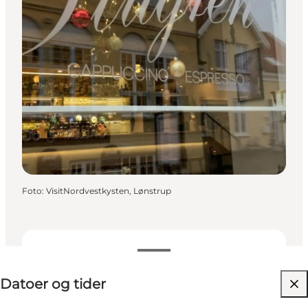
Foto
:
VisitNordvestkysten, Lønstrup
Datoer og tider
Datoer og tider
Besøg hjemmeside