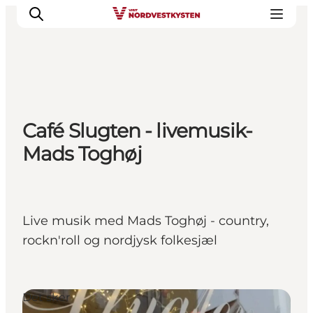
Feriesteder
Café Slugten - livemusik-
Inspiration
Mads Toghøj
Handicapvenlig ferie
Events
Overnatning
Planlæg din ferie
Live musik med Mads Toghøj - country,
rockn'roll og nordjysk folkesjæl
Det sker