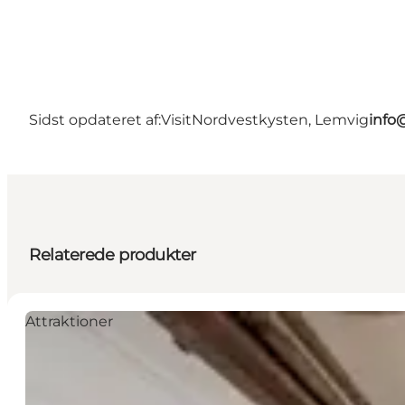
Sidst opdateret af:
VisitNordvestkysten, Lemvig
info
Relaterede produkter
Attraktioner