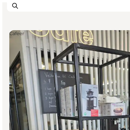
Cafeer
Feriesteder
Inspiration
Handicapvenlig ferie
Events
Overnatning
Planlæg din ferie