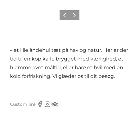
Forrige
Næste
– et lille åndehul tæt på hav og natur. Her er der
tid til en kop kaffe brygget med kærlighed, et
hjemmelavet måltid, eller bare et hvil med en
kold forfriskning. Vi glæder os til dit besøg.
Custom link
Facebook
Instagram
TripAdvisor