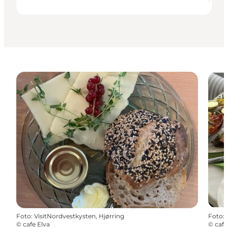
Foto
:
VisitNordvestkysten, Hjørring
Foto
:
©
cafe Elva
©
cafe