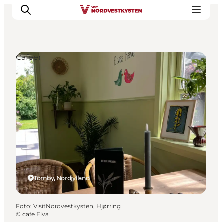
Cafeer
Feriesteder
Inspiration
Handicapvenlig ferie
Events
Overnatning
Planlæg din ferie
Tornby, Nordjylland
Foto
:
VisitNordvestkysten, Hjørring
©
cafe Elva