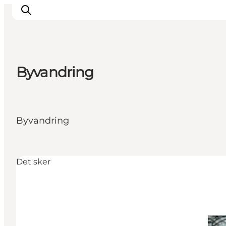
Byvandring
Feriesteder
Inspiration
Handicapvenlig ferie
Byvandring
Events
Overnatning
Planlæg din ferie
Det sker