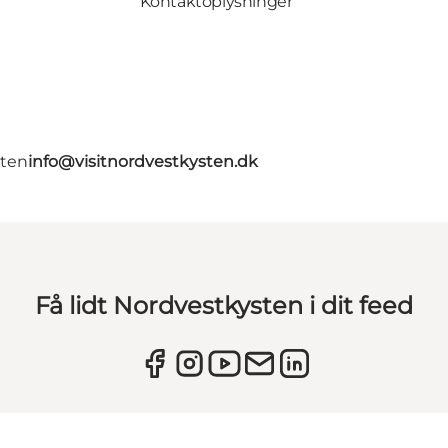
Kontaktoplysninger
gten
info@visitnordvestkysten.dk
Få lidt Nordvestkysten i dit feed