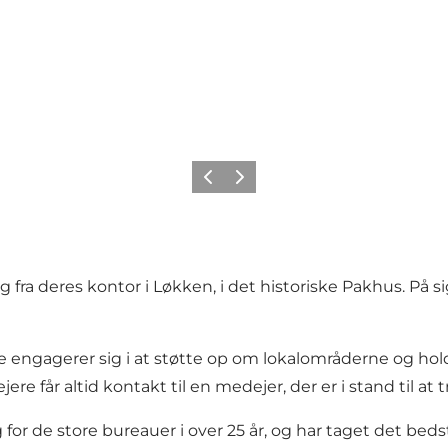
Forrige
Næste
deres kontor i Løkken, i det historiske Pakhus. På si
r de engagerer sig i at støtte op om lokalområderne og 
re får altid kontakt til en medejer, der er i stand til at 
e store bureauer i over 25 år, og har taget det bedste m