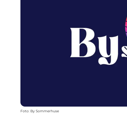
Foto
:
By Sommerhuse