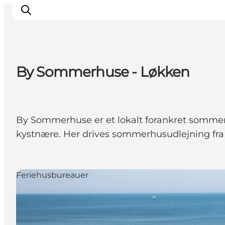
By Sommerhuse - Løkken
Feriesteder
Inspiration
Handicapvenlig ferie
By Sommerhuse er et lokalt forankret sommer
Events
kystnære. Her drives sommerhusudlejning fra 
Overnatning
Planlæg din ferie
Feriehusbureauer