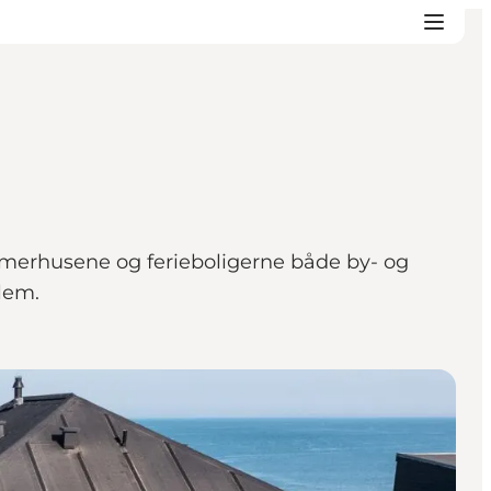
merhusene og ferieboligerne både by- og
lem.