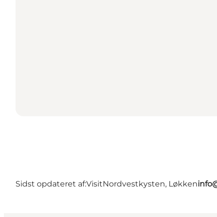
Sidst opdateret af:
VisitNordvestkysten, Løkken
info