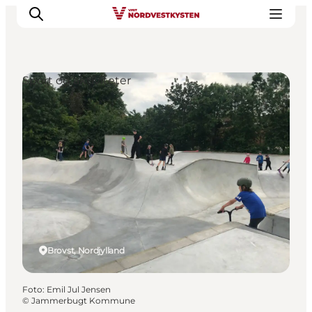
Sport og aktiviteter
Feriesteder
Inspiration
Handicapvenlig ferie
Events
Overnatning
Planlæg din ferie
Brovst, Nordjylland
Foto
:
Emil Jul Jensen
©
Jammerbugt Kommune