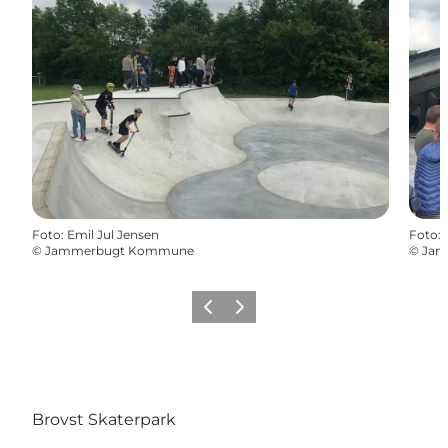
Foto
:
Emil Jul Jensen
Foto
:
©
Jammerbugt Kommune
©
Jam
Forrige
Næste
Brovst Skaterpark