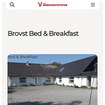
Brovst Bed & Breakfast
Feriesteder
Inspiration
Handicapvenlig ferie
Bed & Breakfast
Events
Overnatning
Planlæg din ferie