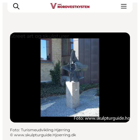
Street art og skulpturer
Feriesteder
Inspiration
Handicapvenlig ferie
Events
Overnatning
Planlæg din ferie
Foto
:
Turismeudvikling Hjørring
©
www.skulpturguide.Hjoerring.dk