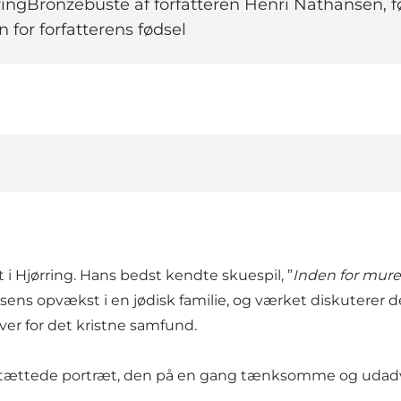
ingBronzebuste af forfatteren Henri Nathansen, fød
n for forfatterens fødsel
i Hjørring. Hans bedst kendte skuespil, ”
Inden for mur
nsens opvækst i en jødisk familie, og værket diskuterer 
er for det kristne samfund.
fortættede portræt, den på en gang tænksomme og udad