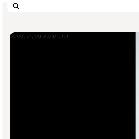
Street art og skulpturer
Feriesteder
Inspiration
Handicapvenlig ferie
Events
Overnatning
Planlæg din ferie