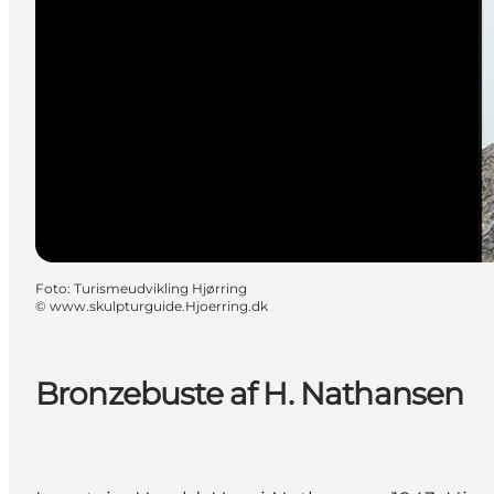
Foto
:
Turismeudvikling Hjørring
©
www.skulpturguide.Hjoerring.dk
Bronzebuste af H. Nathansen