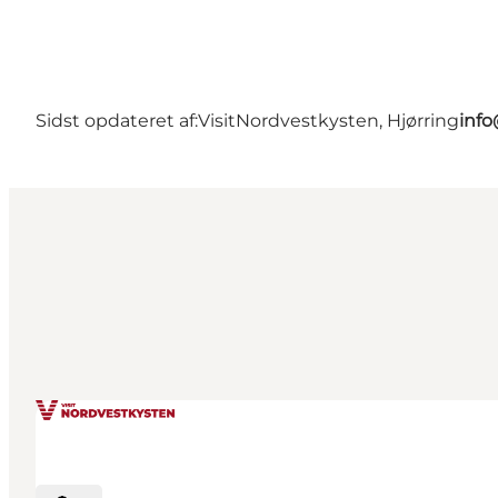
Sidst opdateret af:
VisitNordvestkysten, Hjørring
info