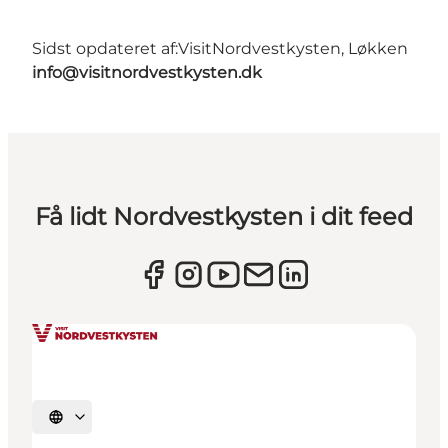
Sidst opdateret af:
VisitNordvestkysten, Løkken
info@visitnordvestkysten.dk
Få lidt Nordvestkysten i dit feed
Vælg sprog