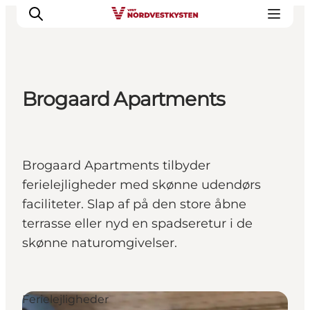
Brogaard Apartments
Feriesteder
Inspiration
Handicapvenlig ferie
Brogaard Apartments tilbyder
Events
ferielejligheder med skønne udendørs
Overnatning
faciliteter. Slap af på den store åbne
Planlæg din ferie
terrasse eller nyd en spadseretur i de
skønne naturomgivelser.
Ferielejligheder