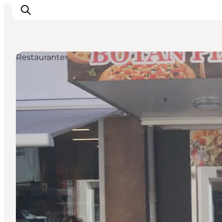
Restauranter
Feriesteder
Inspiration
Handicapvenlig ferie
Events
Overnatning
Planlæg din ferie