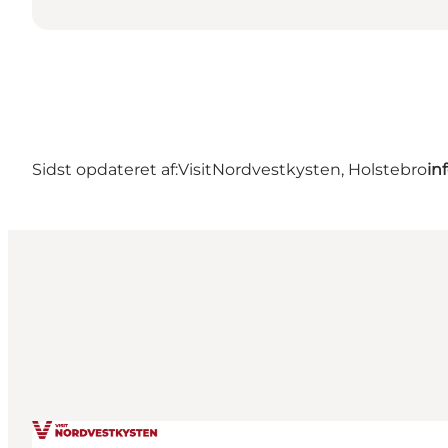
Sidst opdateret af:
VisitNordvestkysten, Holstebro
in