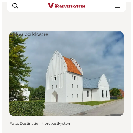
Kirker og klostre
Feriesteder
Inspiration
Handicapvenlig ferie
Events
Overnatning
Planlæg din ferie
Foto
:
Destination Nordvestkysten