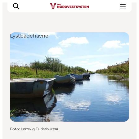
Lystbådehavne
Feriesteder
Inspiration
Handicapvenlig ferie
Events
Overnatning
Planlæg din ferie
Foto
:
Lemvig Turistbureau