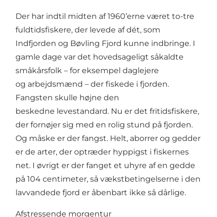
Der har indtil midten af 1960’erne været to-tre
fuldtidsfiskere, der levede af dét, som
Indfjorden og Bøvling Fjord kunne indbringe. I
gamle dage var det hovedsageligt såkaldte
småkårsfolk – for eksempel daglejere
og arbejdsmænd – der fiskede i fjorden.
Fangsten skulle højne den
beskedne levestandard. Nu er det fritidsfiskere,
der fornøjer sig med en rolig stund på fjorden.
Og måske er der fangst. Helt, aborrer og gedder
er de arter, der optræder hyppigst i fiskernes
net. I øvrigt er der fanget et uhyre af en gedde
på 104 centimeter, så vækstbetingelserne i den
lavvandede fjord er åbenbart ikke så dårlige.
Afstressende morgentur