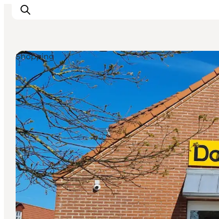
Shopping
Feriesteder
Inspiration
Handicapvenlig ferie
Events
Overnatning
Planlæg din ferie