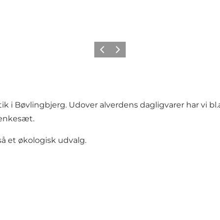
Forrige
Næste
 Bøvlingbjerg. Udover alverdens dagligvarer har vi bl.a. 
bænkesæt.
så et økologisk udvalg.