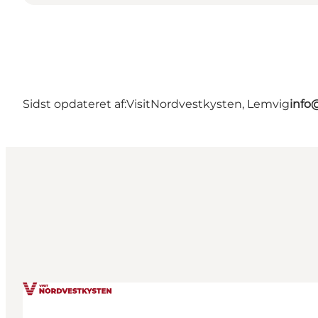
Sidst opdateret af:
VisitNordvestkysten, Lemvig
info