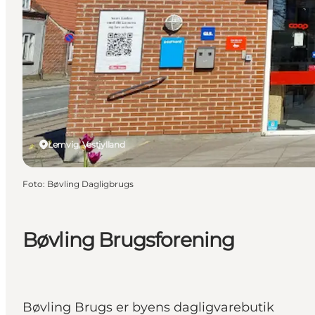
Lemvig, Vestjylland
Foto
:
Bøvling Dagligbrugs
Bøvling Brugsforening
Bøvling Brugs er byens dagligvarebutik