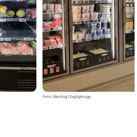
Foto
:
Bøvling Dagligbrugs