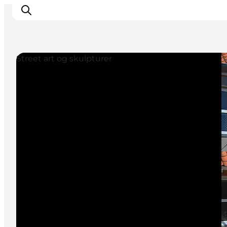
Street art og skulpturer
Feriesteder
Inspiration
Handicapvenlig ferie
Events
Overnatning
Planlæg din ferie