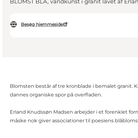
BLOMST BLÅ, vandkunst i granit lavet af Erla
Besøg hjemmeside
Blomsten består af tre kronblade i bemalet granit. K
dannes organiske spor på overfladen.
Erland Knudssøn Madsen arbejder i et forenklet forms
måske nok giver associationer til poesiens blåblomst