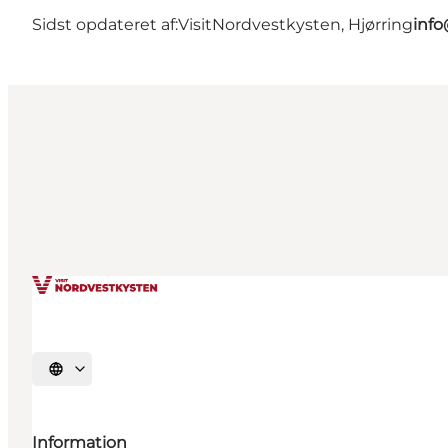
Sidst opdateret af:
VisitNordvestkysten, Hjørring
info
Vælg sprog
Information