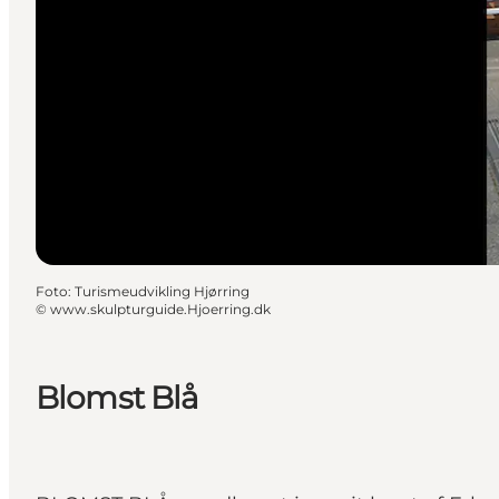
Foto
:
Turismeudvikling Hjørring
©
www.skulpturguide.Hjoerring.dk
Blomst Blå