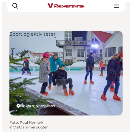
Sport og aktiviteter
Feriesteder
Inspiration
Handicapvenlig ferie
Events
Overnatning
Planlæg din ferie
Blokhus, Nordjylland
Foto
:
Poul Nymark
©
VisitJammerbugten