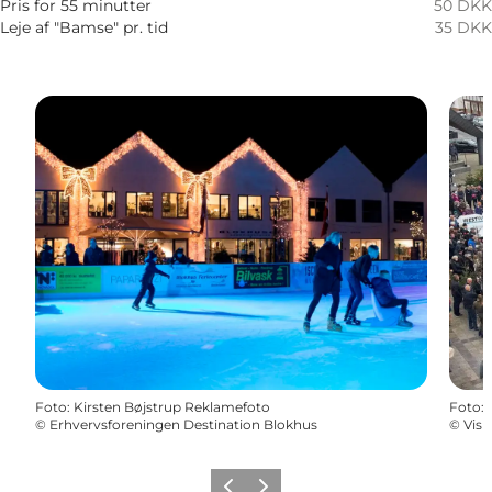
Pris for 55 minutter
50 DKK
Leje af "Bamse" pr. tid
35 DKK
Foto
:
Kirsten Bøjstrup Reklamefoto
Foto
:
©
Erhvervsforeningen Destination Blokhus
©
Vis